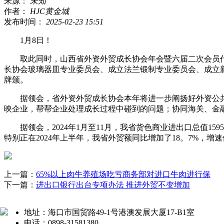
来源：
未知
作者：
HJC黄金城
发布时间：
2025-02-23 15:51
1月8日！
取此同时，山西省外资外贸成长协会年会暨六届二次会员代表大
长协会玻璃器皿专业委员会、成立法兰锻制专业委员会、成立新
牌颁。
据领会，省外资外贸成长协会本年将进一步阐扬好外资公共办事
映企业，帮帮企业处理成长过程中碰到的问题；协同海关、金
据领会，2024年1月至11月，我省货色商业进出口总值1595。
特别正在2024年上半年，我省外贸额同比增加了18。7%，增
上一篇：
65%以上肉牛养殖场吃亏商务部对进口牛肉进行保
下一篇：
进出口银行出台专项办法 推进外贸不变增加
地址：海口市国贸路49-1号港澳发展大厦17-B1室
电话：0898-31581380