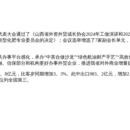
会通过了《山西省外资外贸成长协会2024年工做演讲和20
型化肥专业委员会的决定》；会议选举增选了7家副会长单元，表
平台感化，承办“中英合做沙龙”“绿色航油财产手艺”“高效储
融、信保部分和机构更好办事外贸企业，推进我省对外商业增量
8亿元，比客岁同期增加3。3%。此中出口983。2亿元，增加2。
速位列全国第三。