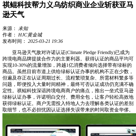
祺鲲科技帮力义乌纺织商业企业斩获亚马
逊天气
来源：
未知
作者：
HJC黄金城
发布时间：
2025-03-21 19:36
亚马逊天气敌对许诺认证(Climate Pledge Friendly)已成为
跨境电商品牌提拔合作力的主要利器。获得认证的商品平均可
实现10-30%的流量增加，跨越1亿消费者倾向选择带有绿标的
商品。虽然目前市道上供给绿标认证办事的机构不正在少数，
但遍及存正在认证周期过长、流程繁琐复杂、所需材料繁多等
问题，即便投入大量时间精神，最终可否认证成功仍充满不确
定性。祺鲲科技深谙跨境电商商户的痛点，推出一坐式亚马逊
绿标认证办事，许诺明白交付、费用全包，让客户轻松高效地
获得绿标认证。商户无需投入特地人力去理解各类认证的差别
取细节，也不必担忧因认证选择失误带来的时间取资金华侈。