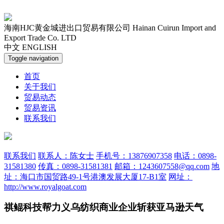
海南HJC黄金城进出口贸易有限公司
Hainan Cuirun Import and
Export Trade Co. LTD
中文
ENGLISH
Toggle navigation
首页
关于我们
贸易动态
贸易资讯
联系我们
联系我们
联系人：陈女士
手机号：13876907358
电话：0898-
31581380
传真：0898-31581381
邮箱：1243607558@qq.com
地
址：海口市国贸路49-1号港澳发展大厦17-B1室
网址：
http://www.royalgoat.com
祺鲲科技帮力义乌纺织商业企业斩获亚马逊天气