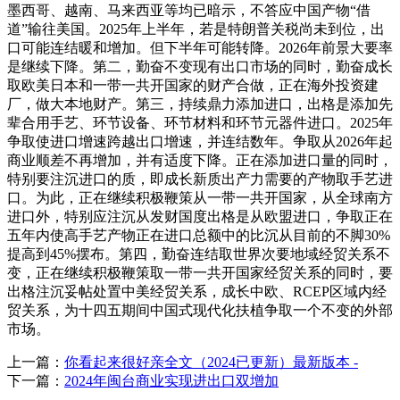
墨西哥、越南、马来西亚等均已暗示，不答应中国产物“借
道”输往美国。2025年上半年，若是特朗普关税尚未到位，出
口可能连结暖和增加。但下半年可能转降。2026年前景大要率
是继续下降。第二，勤奋不变现有出口市场的同时，勤奋成长
取欧美日本和一带一共开国家的财产合做，正在海外投资建
厂，做大本地财产。第三，持续鼎力添加进口，出格是添加先
辈合用手艺、环节设备、环节材料和环节元器件进口。2025年
争取使进口增速跨越出口增速，并连结数年。争取从2026年起
商业顺差不再增加，并有适度下降。正在添加进口量的同时，
特别要注沉进口的质，即成长新质出产力需要的产物取手艺进
口。为此，正在继续积极鞭策从一带一共开国家，从全球南方
进口外，特别应注沉从发财国度出格是从欧盟进口，争取正在
五年内使高手艺产物正在进口总额中的比沉从目前的不脚30%
提高到45%摆布。第四，勤奋连结取世界次要地域经贸关系不
变，正在继续积极鞭策取一带一共开国家经贸关系的同时，要
出格注沉妥帖处置中美经贸关系，成长中欧、RCEP区域内经
贸关系，为十四五期间中国式现代化扶植争取一个不变的外部
市场。
上一篇：
你看起来很好亲全文（2024已更新）最新版本 -
下一篇：
2024年闽台商业实现进出口双增加