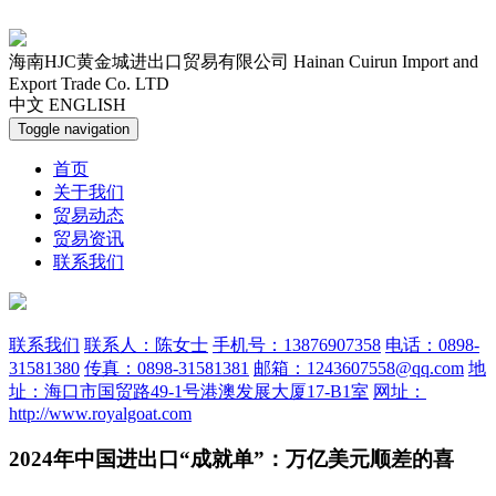
海南HJC黄金城进出口贸易有限公司
Hainan Cuirun Import and
Export Trade Co. LTD
中文
ENGLISH
Toggle navigation
首页
关于我们
贸易动态
贸易资讯
联系我们
联系我们
联系人：陈女士
手机号：13876907358
电话：0898-
31581380
传真：0898-31581381
邮箱：1243607558@qq.com
地
址：海口市国贸路49-1号港澳发展大厦17-B1室
网址：
http://www.royalgoat.com
2024年中国进出口“成就单”：万亿美元顺差的喜