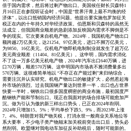
倍于国内需求，然后将过剩产物出口。美国候任财长贝森特1
月16日正在参院听证会时，中国是“世界汗青上最不均衡的经
济体”，以出口抵销国内经济问题。他提出要实施包罗加征关
税正在内的十年持久对华经济政策。伯恩斯和贝森特的虽然无
法成立，但我国商业顺差的急剧添加反映国内需求不脚倒是不
争的现实。它次要来自机电产物。2024年，我国机电产物出口
额跨越2万亿美元，达21254。97亿美元，进口不脚万亿美元，
为9850。16亿美元。仅机电产物即机电制制业就发生了超万亿
美元商业顺差（11404。81亿美元）。这申明，国内需求消化
不了这一万多亿美元机电产物，2024年汽车出口640万辆，进
口70万辆，顺差570万辆。这申明国内市场表不雅消费量多出
570万辆。这很难简单地以 “不存正在产能过剩”来归纳综合，
需要注沉并认实研究。机电产物出口的敏捷扩大，必然惹起海
外市场的强烈。过去我国钢产量达到世界一半，出口也占世界
快要一半时，钢铁出口很多国度稠密的商业布施，最初国度严
酷钢铁产能和节制出口。现正在我面对的场合排场可能愈加严
沉。做为引认为傲的新三样出口势头，已正在2024年削弱。
2024年只增加15。5%；平均单价下跌5。9%，而2023年上涨
7。4%。特朗普对我产物关税，打消永世一般商业关系地位等
系大要率，不少电子类产物颠末加关税前突击出口后，势头必
然削弱。欧盟继对我电动车加征反补助税后，随时可能新的。